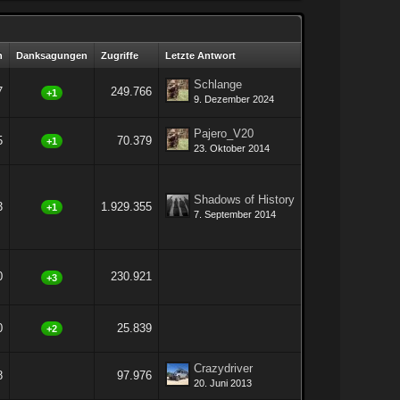
n
Danksagungen
Zugriffe
Letzte Antwort
Schlange
7
249.766
+1
9. Dezember 2024
Pajero_V20
5
70.379
+1
23. Oktober 2014
Shadows of History
3
1.929.355
+1
7. September 2014
0
230.921
+3
0
25.839
+2
Crazydriver
8
97.976
20. Juni 2013