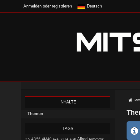
Anmelden oder registrieren
Deutsch
Mit
INHALTE
The
Themen
TAGS
Allrad
4D56
3.5
4M40
4x4
6G74
ASX
Automatik