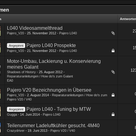
men
a
Antworte
L040 Videosammelthread
2
Pajero_V20
-
25. November 2012
-
Pajero L040
1
2
Pajero L040 Prospekte
Angepinnt
1
Pajero_V20
-
21. November 2012
-
Pajero L040
Motor-Umbau, Lackierung u. Konservierung
meines Galant
12
Shadows of History
-
25. August 2012
-
1
2
3
…
7
Reparaturanleitungen / How do's zum Galant
EA0
Pajero V20 Bezeichnungen in Übersee
Pajero_V20
-
2. August 2014
-
Reparaturanleitungen / How do's zum
Pajero V20 / V40
Pajero L040 - Tuning by MTW
Angepinnt
Gugga
-
14. Juni 2014
-
Pajero L040
Teilenummer Ladeluftkühler gesucht. 4M40
Crazydriver
-
19. Juni 2013
-
Pajero V20 / V40