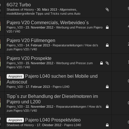
6G72 Turbo
Shadows of History
-
30. März 2013
-
Allgemeines,
modellübergreifende Tipps und Tricks rund ums Auto
Pajero V20 Commercials, Werbevideo´s
Pajero_V20
-
23. November 2012
-
Werbung und Presse zum Pajero
V20 / V40
Pajero V20 Füllmengen
Pajero_V20
-
14. Februar 2013
-
Reparaturanleitungen / How do's
zum Pajero V20 / V40
Pajero V20 Prospekte
Pajero_V20
-
15. November 2012
-
Werbung und Presse zum
Pajero V20 / V40
Pajero L040 suchen bei Mobile und
Angepinnt
Autoscout
Pajero_V20
-
17. Februar 2013
-
Pajero L040
Tipp´s zur Behandlung der Dieselmotoren im
Pajero und L200
Pajero_V20
-
22. November 2012
-
Reparaturanleitungen / How do's
zum Pajero V20 / V40
Pajero L040 Prospektvideo
Angepinnt
Shadows of History
-
17. Oktober 2012
-
Pajero L040