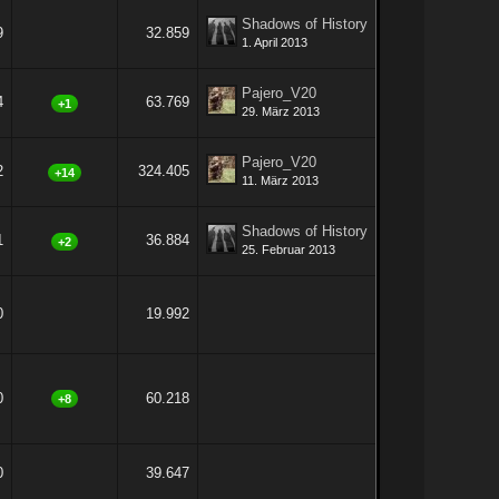
Shadows of History
9
32.859
1. April 2013
Pajero_V20
4
63.769
+1
29. März 2013
Pajero_V20
2
324.405
+14
11. März 2013
Shadows of History
1
36.884
+2
25. Februar 2013
0
19.992
0
60.218
+8
0
39.647