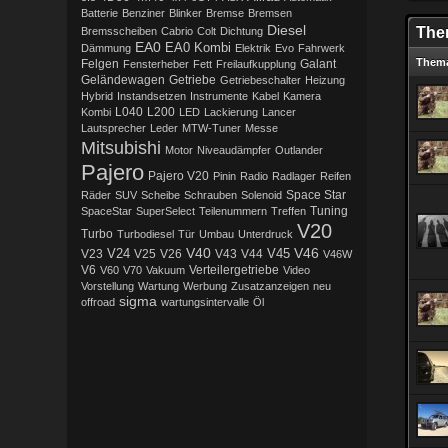
Batterie
Benziner
Blinker
Bremse
Bremsen
Diesel
The
Bremsscheiben
Cabrio
Colt
Dichtung
EA0
EA0 Kombi
Dämmung
Elektrik
Evo
Fahrwerk
Them
Galant
Felgen
Fensterheber
Fett
Freilaufkupplung
Getriebe
Geländewagen
Getriebeschalter
Heizung
Hybrid
Instandsetzen
Instrumente
Kabel
Kamera
L200
Kombi
L040
LED
Lackierung
Lancer
Lautsprecher
Leder
MTW-Tuner
Messe
Mitsubishi
Motor
Niveaudämpfer
Outlander
Pajero
Pajero V20
Pinin
Radio
Radlager
Reifen
Räder
SUV
Scheibe
Schrauben
Solenoid
Space Star
Tuning
SpaceStar
SuperSelect
Teilenummern
Treffen
V20
Turbo
Turbodiesel
Tür
Umbau
Unterdruck
V40
V46
V45
V23
V24
V25
V26
V43
V44
V46W
V6
Verteilergetriebe
V60
V70
Vakuum
Video
Vorstellung
Wartung
Werbung
Zusatzanzeigen
neu
sigma
offroad
wartungsintervalle
Öl