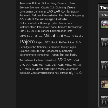
Automatik
Batterie
Beleuchtung
Benziner
Blinker
Diesel
The
Bremse
Bremsen
Cabrio
Colt
Dichtung
EA0
EA0 Kombi
Differenzial
Dämmung
Elektrik
Them
Fahrwerk
Felgen
Fensterheber
Fett
Freilaufkupplung
Galant
Getriebe
GDI
Geländewagen
Getriebeschalter
Heizung
Hybrid
Innenraum
Instandsetzen
Intercooler
Kabel
Kamera
Klimaanlage
L200
L040
LED
Lancer
Lautsprecher
Lima
Mitsubishi
MTW-Tuner
Messe
Motor
Outlander
Pajero
Pajero V20
Radio
Reifen
Räder
SUV
Schaltgetriebe
Scheibe
Schrauben
Sicherungen
Solenoid
Space Star
SpaceStar
SuperSelect
Tuning
Turbo
Teilenummern
Tempomat
Treffen
V20
V23
V24
Turbodiesel
Umbau
Unterdruck
V40
V46
V45
V25
V26
V43
V44
V6
V46W
V60
Verteilergetriebe
V70
Vakuum
Video
Vorstellung
sigma
Werbung
Zentralverriegelung
neu
offroad
Öl