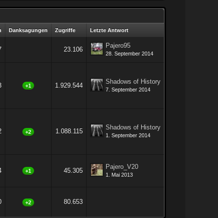
n
Danksagungen
Zugriffe
Letzte Antwort
Pajero95
7
23.106
28. September 2014
Shadows of History
3
1.929.544
+1
7. September 2014
Shadows of History
2
1.088.115
+2
1. September 2014
Pajero_V20
4
45.305
+1
1. Mai 2013
0
80.653
+2