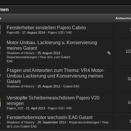
men
a
Antworte
Fensterheber einstellen Pajero Cabrio
Pajero95
-
17. August 2014
-
Pajero V20 / V40
Motor-Umbau, Lackierung u. Konservierung
meines Galant
12
Shadows of History
-
25. August 2012
-
1
2
3
…
7
Reparaturanleitungen / How do's zum Galant
EA0
Fragen und Antworten zum Thema: VR4 Motor-
Umbau Lackierung und Konservierung meines
5
Galant
Shadows of History
-
25. August 2012
-
Galant EA0
1
2
3
Verstopfte Scheibenwaschdüsen Pajero V20
1
reinigen
Pajero_V20
-
21. April 2013
-
Pajero V20 / V40
Fensterhebermotor wechseln EA0 Galant
Shadows of History
-
28. September 2012
-
Reparaturanleitungen / How
do's zum Galant EA0