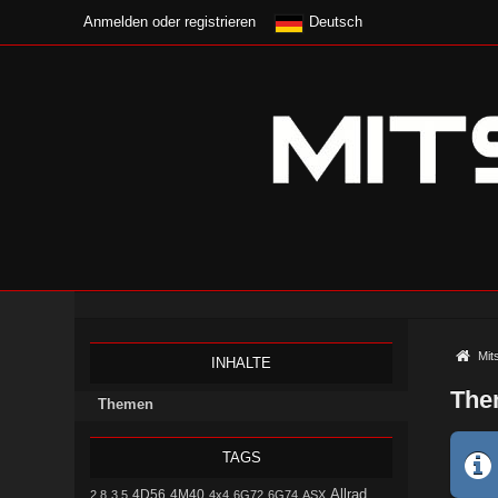
Anmelden oder registrieren
Deutsch
Mit
INHALTE
The
Themen
TAGS
Allrad
4D56
2.8
3.5
4M40
4x4
6G72
6G74
ASX