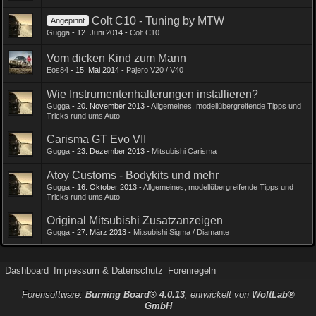
Colt C10 - Tuning by MTW
Angepinnt
Gugga
-
12. Juni 2014
-
Colt C10
Vom dicken Kind zum Mann
Eos84
-
15. Mai 2014
-
Pajero V20 / V40
Wie Instrumentenhalterungen installieren?
Gugga
-
20. November 2013
-
Allgemeines, modellübergreifende Tipps und
Tricks rund ums Auto
Carisma GT Evo VII
Gugga
-
23. Dezember 2013
-
Mitsubishi Carisma
Atoy Customs - Bodykits und mehr
Gugga
-
16. Oktober 2013
-
Allgemeines, modellübergreifende Tipps und
Tricks rund ums Auto
Original Mitsubishi Zusatzanzeigen
Gugga
-
27. März 2013
-
Mitsubishi Sigma / Diamante
Dashboard
Impressum & Datenschutz
Forenregeln
Forensoftware:
Burning Board® 4.0.13
, entwickelt von
WoltLab®
GmbH