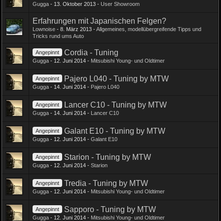
Gugga
-
13. Oktober 2013
-
User Showroom
Erfahrungen mit Japanischen Felgen?
Lownoise
-
8. März 2013
-
Allgemeines, modellübergreifende Tipps und
Tricks rund ums Auto
Cordia - Tuning
Angepinnt
Gugga
-
12. Juni 2014
-
Mitsubishi Young- und Oldtimer
Pajero L040 - Tuning by MTW
Angepinnt
Gugga
-
14. Juni 2014
-
Pajero L040
Lancer C10 - Tuning by MTW
Angepinnt
Gugga
-
14. Juni 2014
-
Lancer C10
Galant E10 - Tuning by MTW
Angepinnt
Gugga
-
12. Juni 2014
-
Galant E10
Starion - Tuning by MTW
Angepinnt
Gugga
-
12. Juni 2014
-
Starion
Tredia - Tuning by MTW
Angepinnt
Gugga
-
12. Juni 2014
-
Mitsubishi Young- und Oldtimer
Sapporo - Tuning by MTW
Angepinnt
Gugga
-
12. Juni 2014
-
Mitsubishi Young- und Oldtimer