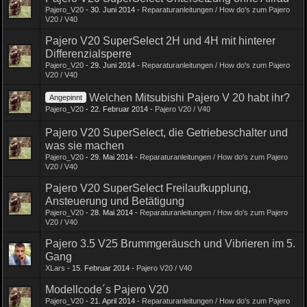
Pajero_V20
-
30. Juni 2014
-
Reparaturanleitungen / How do's zum Pajero
V20 / V40
Pajero V20 SuperSelect 2H und 4H mit hinterer
Differenzialsperre
Pajero_V20
-
29. Juni 2014
-
Reparaturanleitungen / How do's zum Pajero
V20 / V40
Welchen Mitsubishi Pajero V 20 habt ihr?
Angepinnt
Pajero_V20
-
22. Februar 2014
-
Pajero V20 / V40
Pajero V20 SuperSelect, die Getriebeschalter und
was sie machen
Pajero_V20
-
29. Mai 2014
-
Reparaturanleitungen / How do's zum Pajero
V20 / V40
Pajero V20 SuperSelect Freilaufkupplung,
Ansteuerung und Betätigung
Pajero_V20
-
28. Mai 2014
-
Reparaturanleitungen / How do's zum Pajero
V20 / V40
Pajero 3.5 V25 Brummgeräusch und Vibrieren im 5.
Gang
XLars
-
15. Februar 2014
-
Pajero V20 / V40
Modellcode´s Pajero V20
Pajero_V20
-
21. April 2014
-
Reparaturanleitungen / How do's zum Pajero