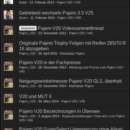
blubb
-
12. Februar 2013
-
Pajero V20 / V40
Getriebeöl wechseln Pajero 3.5 V25
XLars
-
11. Februar 2014
-
Pajero V20 / V40
Pajero V20 Videosammelthread
Angepinnt
Pajero_V20
-
23. November 2012
-
Pajero V20 / V40
Originale Pajero Trophy Felgen mit Reifen 265/70 R
16 abzugeben
Pajero_V20
-
30. April 2015
-
Marktplatz Pajero
Pajero V20 in der Fachpresse
Pajero_V20
-
28. Dezember 2013
-
Werbung und Presse zum Pajero V20 /
V40
Neigungswinkelmesser Pajero V20 GLS, überholt
Pajero_V20
-
22. Dezember 2014
-
Marktplatz Pajero
V20 und MUT II
Pajero_V20
-
30. März 2014
-
Pajero V20 / V40
Pajero V20 Bezeichnungen in Übersee
Pajero_V20
-
2. August 2014
-
Reparaturanleitungen / How do's zum Pajero
V20 / V40
Pajero V20 SuperSelect Untersetzung ohne Allrad