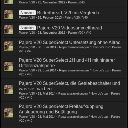
Pajero_V20
-
25. November 2012
-
Pajero L040
Bilderthread, V20 im Vergleich
Angepinnt
Pajero_V20
-
15. Februar 2013
-
Pajero V20 / V40
Pajero V20 Videosammelthread
Angepinnt
Pajero_V20
-
23. November 2012
-
Pajero V20 / V40
Pajero V20 SuperSelect Untersetzung ohne Allrad
Pajero_V20
-
30. Juni 2014
-
Reparaturanleitungen / How do's zum Pajero
V20 / V40
Pajero V20 SuperSelect 2H und 4H mit hinterer
Differenzialsperre
Pajero_V20
-
29. Juni 2014
-
Reparaturanleitungen / How do's zum Pajero
V20 / V40
Pajero V20 SuperSelect, die Getriebeschalter und
was sie machen
Pajero_V20
-
29. Mai 2014
-
Reparaturanleitungen / How do's zum Pajero
V20 / V40
Pajero V20 SuperSelect Freilaufkupplung,
Ansteuerung und Betätigung
Pajero_V20
-
28. Mai 2014
-
Reparaturanleitungen / How do's zum Pajero
V20 / V40