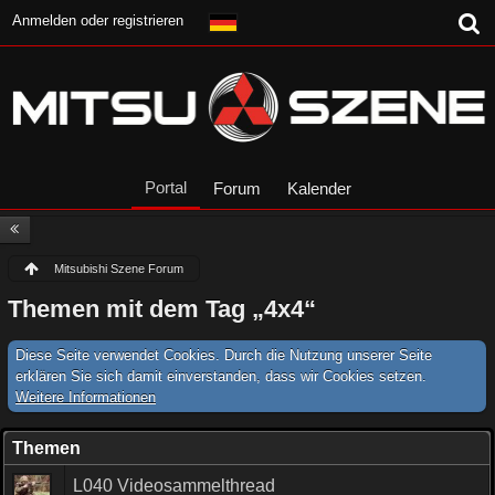
Anmelden oder registrieren
Portal
Forum
Kalender
Mitsubishi Szene Forum
Themen mit dem Tag „4x4“
Diese Seite verwendet Cookies. Durch die Nutzung unserer Seite
erklären Sie sich damit einverstanden, dass wir Cookies setzen.
Weitere Informationen
Themen
L040 Videosammelthread