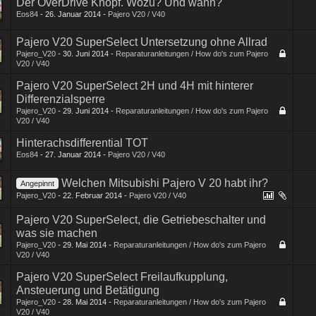
Der OverDrive Knopf. Wozu? Und wann?
Eos84
-
26. Januar 2014
-
Pajero V20 / V40
1
2
3
4
Pajero V20 SuperSelect Untersetzung ohne Allrad
Pajero_V20
-
30. Juni 2014
-
Reparaturanleitungen / How do's zum Pajero
V20 / V40
Pajero V20 SuperSelect 2H und 4H mit hinterer
Differenzialsperre
Pajero_V20
-
29. Juni 2014
-
Reparaturanleitungen / How do's zum Pajero
V20 / V40
Hinterachsdifferential TOT
Eos84
-
27. Januar 2014
-
Pajero V20 / V40
1
2
3
Welchen Mitsubishi Pajero V 20 habt ihr?
Angepinnt
Pajero_V20
-
22. Februar 2014
-
Pajero V20 / V40
Pajero V20 SuperSelect, die Getriebeschalter und
was sie machen
Pajero_V20
-
29. Mai 2014
-
Reparaturanleitungen / How do's zum Pajero
V20 / V40
Pajero V20 SuperSelect Freilaufkupplung,
Ansteuerung und Betätigung
Pajero_V20
-
28. Mai 2014
-
Reparaturanleitungen / How do's zum Pajero
V20 / V40