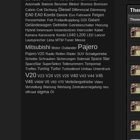
Automatik
Batterie
Benziner
Blinker
Bremse
Bremsen
Diesel
The
Cabrio
Colt
Dichtung
Differenzial
Dämmung
EA0
EA0 Kombi
Elektrik
Evo
Fahrwerk
Felgen
Them
Galant
Fensterheber
Fett
Freilaufkupplung
GDI
Getriebe
Geländewagen
Getriebeschalter
Heizung
Hybrid
Innenraum
Instandsetzen
Intercooler
Kabel
L200
Kamera
Karosserie
Kombi
L040
LED
Lancer
Lautsprecher
Lima
MTW-Tuner
Messe
Pajero
Mitsubishi
Motor
Outlander
Pajero V20
Radio
Reifen
Räder
SUV
Schaltgetriebe
Scheibe
Schrauben
Sicherungen
Solenoid
Space Star
SpaceStar
SuperSelect
Teilenummern
Tempomat
Tuning
Turbo
Treffen
Turbodiesel
Umbau
Unterdruck
V20
V40
V45
V23
V24
V25
V26
V43
V44
V46
V6
Verteilergetriebe
V46W
V60
V70
Video
Vorstellung
Wartung
Werbung
Zentralverriegelung
neu
sigma
offroad
Öl