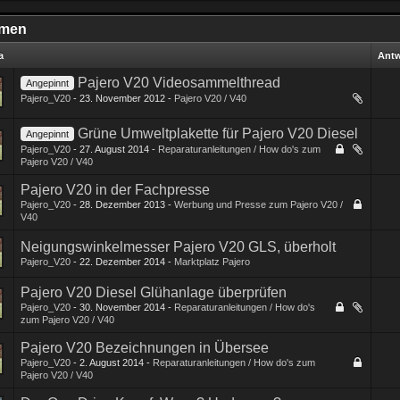
men
a
Ant
Pajero V20 Videosammelthread
Angepinnt
Pajero_V20
-
23. November 2012
-
Pajero V20 / V40
1
2
3
Grüne Umweltplakette für Pajero V20 Diesel
Angepinnt
Pajero_V20
-
27. August 2014
-
Reparaturanleitungen / How do's zum
Pajero V20 / V40
Pajero V20 in der Fachpresse
Pajero_V20
-
28. Dezember 2013
-
Werbung und Presse zum Pajero V20 /
V40
Neigungswinkelmesser Pajero V20 GLS, überholt
Pajero_V20
-
22. Dezember 2014
-
Marktplatz Pajero
Pajero V20 Diesel Glühanlage überprüfen
Pajero_V20
-
30. November 2014
-
Reparaturanleitungen / How do's
zum Pajero V20 / V40
Pajero V20 Bezeichnungen in Übersee
Pajero_V20
-
2. August 2014
-
Reparaturanleitungen / How do's zum
Pajero V20 / V40