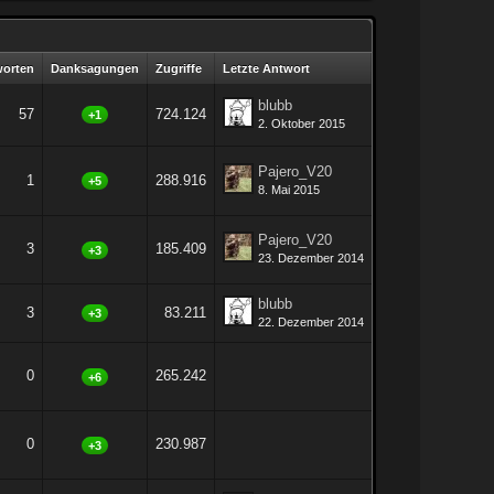
worten
Danksagungen
Zugriffe
Letzte Antwort
blubb
57
724.124
+1
2. Oktober 2015
Pajero_V20
1
288.916
+5
8. Mai 2015
Pajero_V20
3
185.409
+3
23. Dezember 2014
blubb
3
83.211
+3
22. Dezember 2014
0
265.242
+6
0
230.987
+3