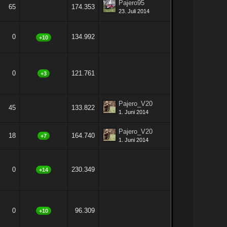
Pajero95
65
174.353
23. Juli 2014
0
134.992
+10
0
121.761
+3
Pajero_V20
45
133.822
1. Juni 2014
Pajero_V20
18
164.740
+7
1. Juni 2014
0
230.349
+14
0
96.309
+10