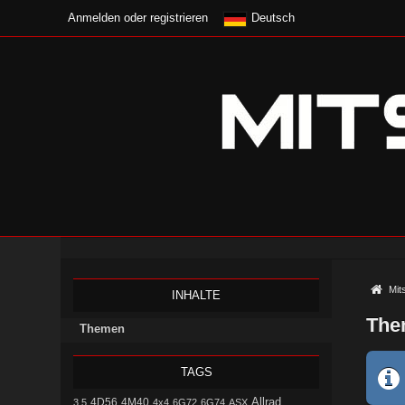
Anmelden oder registrieren
Deutsch
Mit
INHALTE
The
Themen
TAGS
Allrad
4D56
3.5
4M40
4x4
6G72
6G74
ASX