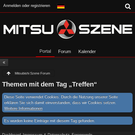
Anmelden oder registrieren
Portal
Forum
Kalender
Mitsubishi Szene Forum
Themen mit dem Tag „Treffen“
Diese Seite verwendet Cookies. Durch die Nutzung unserer Seite
erklären Sie sich damit einverstanden, dass wir Cookies setzen.
Weitere Informationen
Es wurden keine Einträge mit diesem Tag gefunden.
Dashboard
Impressum & Datenschutz
Forenregeln