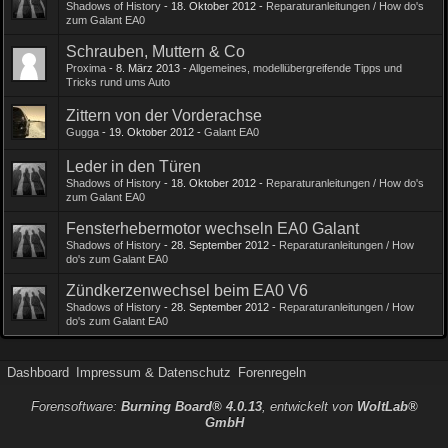
Shadows of History
-
18. Oktober 2012
-
Reparaturanleitungen / How do's
zum Galant EA0
Schrauben, Muttern & Co
Proxima
-
8. März 2013
-
Allgemeines, modellübergreifende Tipps und
Tricks rund ums Auto
Zittern von der Vorderachse
Gugga
-
19. Oktober 2012
-
Galant EA0
Leder in den Türen
Shadows of History
-
18. Oktober 2012
-
Reparaturanleitungen / How do's
zum Galant EA0
Fensterhebermotor wechseln EA0 Galant
Shadows of History
-
28. September 2012
-
Reparaturanleitungen / How
do's zum Galant EA0
Zündkerzenwechsel beim EA0 V6
Shadows of History
-
28. September 2012
-
Reparaturanleitungen / How
do's zum Galant EA0
Dashboard
Impressum & Datenschutz
Forenregeln
Forensoftware:
Burning Board® 4.0.13
, entwickelt von
WoltLab®
GmbH