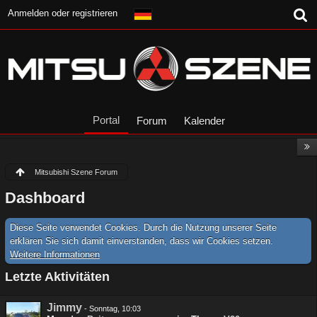
Anmelden oder registrieren
Portal
Forum
Kalender
Mitsubishi Szene Forum
Dashboard
Diese Seite verwendet Cookies. Durch die Nutzung unserer Seite
erklären Sie sich damit einverstanden, dass wir Cookies setzen.
Weitere Informationen
Letzte Aktivitäten
Jimmy
-
Sonntag, 10:03